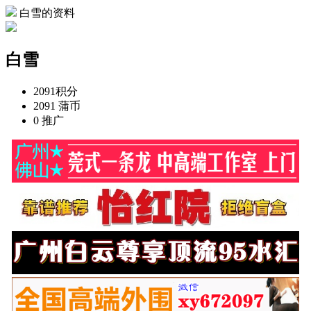
白雪的资料
白雪
2091
积分
2091
蒲币
0
推广