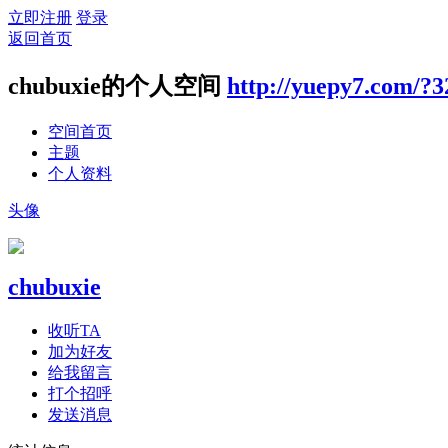
立即注册
登录
返回首页
chubuxie的个人空间
http://yuepy7.com/?3
空间首页
主题
个人资料
头像
chubuxie
收听TA
加为好友
给我留言
打个招呼
发送消息