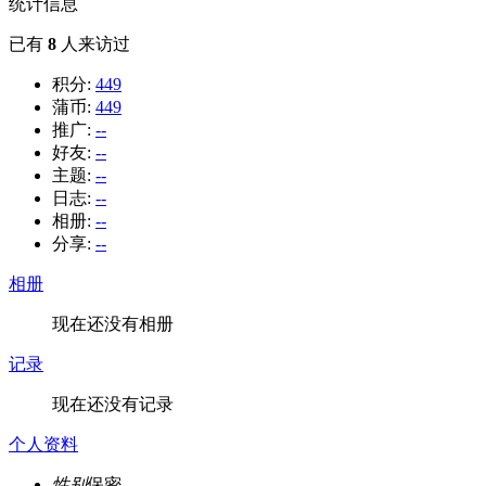
统计信息
已有
8
人来访过
积分:
449
蒲币:
449
推广:
--
好友:
--
主题:
--
日志:
--
相册:
--
分享:
--
相册
现在还没有相册
记录
现在还没有记录
个人资料
性别
保密