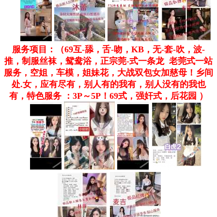
服务项目：（69互-舔，舌-吻，KB，无-套-吹，波-
推，制服丝袜，鸳鸯浴，正宗莞-式一条龙 老莞式一站
服务，空姐，车模，姐妹花，大战双包女加慈母！乡间
处.女，应有尽有，别人有的我有，别人没有的我也
有，特色服务 ：3P～5P！69式，强奸式，后花园 ）