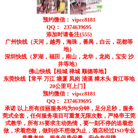
预约微信： vipcc8181
QQ： 2374639695
添加时请备注{555}
广州快线（天河，越秀，海珠，番禺，白云，花都等
地）
深圳快线（罗湖，福田，南山，龙华，龙岗，宝安 沙
井等地）
佛山快线【桂城 禅城 顺德等地】
东莞快线【常平 万江 塘厦 凤岗 清溪 樟木头 黄江等地
20公里可上门】
预约微信： vipcc8181
QQ： 2374639695
承诺 以上所有佳丽服务均为90分钟，足分足秒，服务
莞式全套，任何服务项目可重复无限次数，严格帝王莞
式教学，所有JS要求主动热情，要一刻不停的追着您
做，求着您做，做到你不想做为止，酒店经过ISO专业