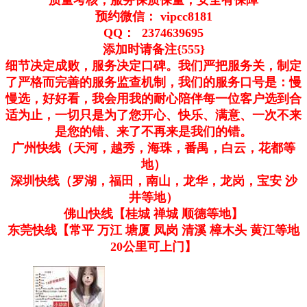
质量考核，服务保质保量，安全有保障
预约微信： vipcc8181
QQ： 2374639695
添加时请备注{555}
细节决定成败，服务决定口碑。我们严把服务关，制定
了严格而完善的服务监查机制，我们的服务口号是：慢
慢选，好好看，我会用我的耐心陪伴每一位客户选到合
适为止，一切只是为了您开心、快乐、满意、一次不来
是您的错、来了不再来是我们的错。
广州快线（天河，越秀，海珠，番禺，白云，花都等
地）
深圳快线（罗湖，福田，南山，龙华，龙岗，宝安 沙
井等地）
佛山快线【桂城 禅城 顺德等地】
东莞快线【常平 万江 塘厦 凤岗 清溪 樟木头 黄江等地
20公里可上门】