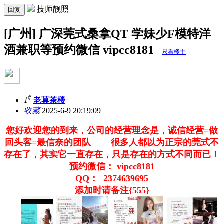
技师靓照
回复
[广州] 广深莞式桑拿QT 学妹少F模特洋
酒兼职等预约微信 vipcc8181
只看楼主
#
1
老莫茶楼
收藏
2025-6-9 20:19:09
您好欢迎您的到来，公司的经营理念是，诚信经营=做
回头客=最信奈的团队 很多人都以为正宗的莞式不
存在了，其实它一直存在，只是存在的方式不同而已！
预约微信： vipcc8181
QQ： 2374639695
添加时请备注{555}