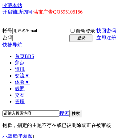
收藏本站
开启辅助访问
蒲友广告QQ595105156
帐号
找回密码
自动登录
密码
立即注册
登录
快捷导航
首页
BBS
蒲点
资讯
交流▼
体验▼
靓照
交友
管理
搜索
搜索
抱歉，指定的主题不存在或已被删除或正在被审核
小黑屋
|
手机版
|